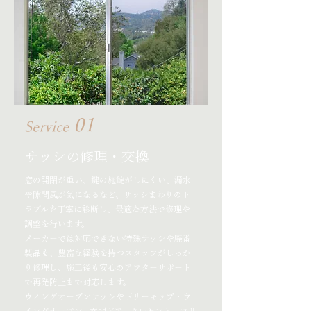
01
Service
サッシの修理・交換
窓の開閉が重い、鍵の施錠がしにくい、漏水
や隙間風が気になるなど、サッシまわりのト
ラブルを丁寧に診断し、最適な方法で修理や
調整を行います。
メーカーでは対応できない特殊サッシや廃番
製品も、豊富な経験を持つスタッフがしっか
り修理し、施工後も安心のアフターサポート
で再発防止まで対応します。
ウィングオープンサッシやドリーキップ・ウ